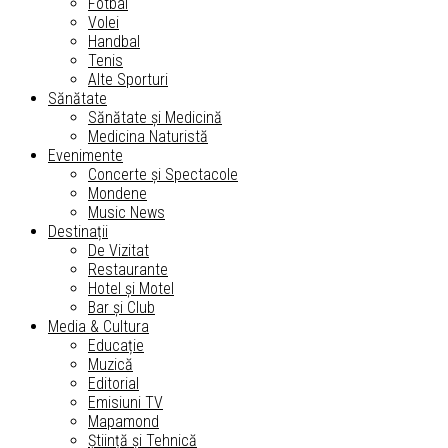
Fotbal
Volei
Handbal
Tenis
Alte Sporturi
Sănătate
Sănătate și Medicină
Medicina Naturistă
Evenimente
Concerte și Spectacole
Mondene
Music News
Destinații
De Vizitat
Restaurante
Hotel și Motel
Bar și Club
Media & Cultura
Educație
Muzică
Editorial
Emisiuni TV
Mapamond
Știință și Tehnică