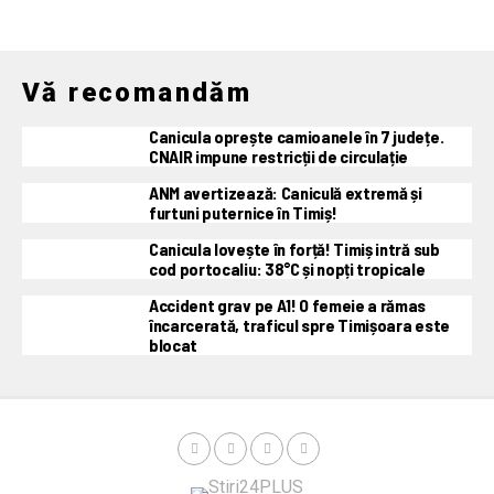
Vă recomandăm
Canicula oprește camioanele în 7 județe.
CNAIR impune restricții de circulație
ANM avertizează: Caniculă extremă și
furtuni puternice în Timiș!
Canicula lovește în forță! Timiș intră sub
cod portocaliu: 38°C și nopți tropicale
Accident grav pe A1! O femeie a rămas
încarcerată, traficul spre Timișoara este
blocat