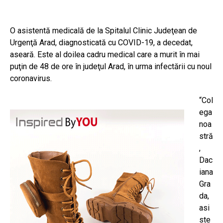
O asistentă medicală de la Spitalul Clinic Judeţean de
Urgenţă Arad, diagnosticată cu COVID-19, a decedat,
aseară. Este al doilea cadru medical care a murit în mai
puţin de 48 de ore în judeţul Arad, în urma infectării cu noul
coronavirus.
“Col
ega
noa
stră
,
Dac
iana
Gra
da,
asi
ste