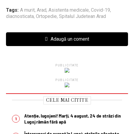
Tags:
A murit
,
Arad
,
Asistenta medicale
,
Covid-19
,
diacnosticata
,
Ortopedie
,
Spitalul Judetean Arad
Adaugă un coment
PUBLICITATE
PUBLICITATE
CELE MAI CITITE
Atenție, lugojeni! Marți, 4 august, 24 de străzi din
Lugoj rămân fără apă
Întreruperi de curent în Lugoj: străzile afectate