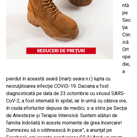
ntă
pe
Sec
ţia
Clin
ică
Ort
ope
die,
a
pierdut în această seară (marţi seara n.r.) lupta cu
necruţătoarea infecţie COVID-19. Daciana a fost
diagnosticată pe data de 23 octombrie cu virusul SARS-
CoV-2, a fost internată în spital, iar în urmă cu câteva ore,
în ciuda eforturilor depuse de medici, s-a stins pe Secţia
de Anestezie şi Terapie Intensivă. Suntem alături de
familia îndoliată în aceste momente de grea încercare!
Dumnezeu să o odihnească în pace”, a anunţat pe